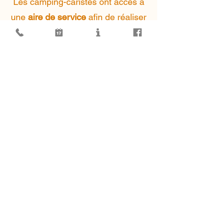
Les camping-caristes ont accès à
une
aire de service
afin de réaliser
les vidanges.
Réserver son séjour au Camping
de La Lande , c'est également
profiter des
équipements et des
animations
du Domaine du
Camboussel ( à seulement 10
minutes à pied et 3 minutes en
voiture) !