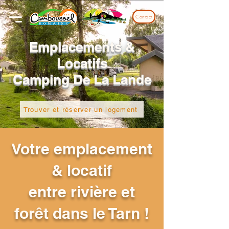
Contact
Emplacements &
Locatifs
Camping De La Lande
Trouver et réserver un logement
Votre emplacement
& locatif
entre
rivière et
forêt dans le Tarn !