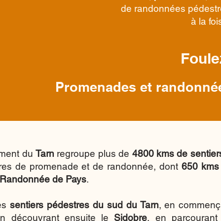
de randonnées pédest
à la fo
Foule
Promenades et randonnée
ement du
Tarn
regroupe plus de
4800 kms de sentier
aires de promenade et de randonnée, dont
650 kms
 Randonnée de Pays
.
les
sentiers pédestres du sud du Tarn
, en commençan
en découvrant ensuite le
Sidobre
, en parcourant