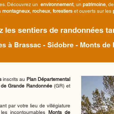
res. Découvrez un
environnement
, un
patrimoine
, d
is
montagneux
,
rocheux
,
forestiers
et ouverts sur les
z les sentiers de randonnées tar
s à Brassac - Sidobre - Monts de
s
inscrits au
Plan Départemental
 de Grande Randonnée
(GR) et
t par votre lieu de villégiature
 les incontournables
Monts de