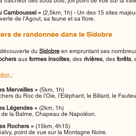
 fraicheur des sous bois, joli point de vue sur la vall
du Camboussel »
(2,5km, 1h) - Un des 15 sites maje
erte de l’Agout, sa faune et sa flore.
iers de randonnée dans le Sidobre
a découverte du
Sidobre
en empruntant ses nombreux
ochers
aux
formes insolites
, des
rivières
, des
forêts
,
tion :
es Merveilles »
(5km, 1h)
hers du Roc de l’Oie, l’Eléphant, le Billard, le Faute
des Légendes »
(2km, 1h)
de la Balme, Chapeau de Napoléon.
es Rochers »
(15km, 4h15)
Salvy, point de vue sur la Montagne Noire.