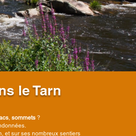
ns le Tarn
lacs
,
sommets
?
andonnées.
rn, et sur ses nombreux sentiers