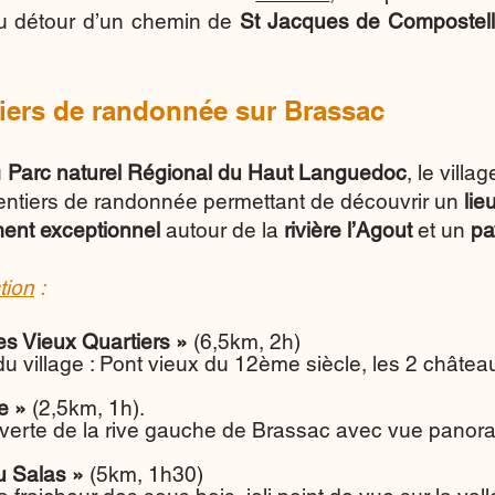
 détour d’un chemin de
St Jacques de Compostel
iers de randonnée sur Brassac
u
Parc naturel Régional du Haut Languedoc
, le villa
sentiers de randonnée permettant de découvrir un
lie
ent exceptionnel
autour de la
rivière l’Agout
et un
pa
tion
:
es Vieux Quartiers »
(6,5km, 2h)
 du village : Pont vieux du 12ème siècle, les 2 châte
e »
(2,5km, 1h).
erte de la rive gauche de Brassac avec vue panoram
du Salas »
(5km, 1h30)