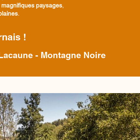
e
magnifiques paysages
,
plaines
.
nais !
 Lacaune - Montagne Noire