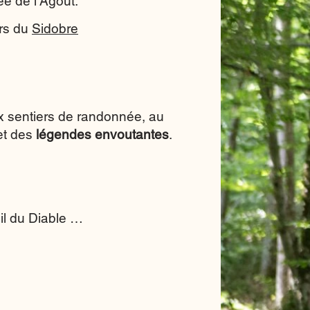
ée de l’Agout.
urs du
Sidobre
 sentiers de randonnée, au
 et des
légendes envoutantes
.
uil du Diable …