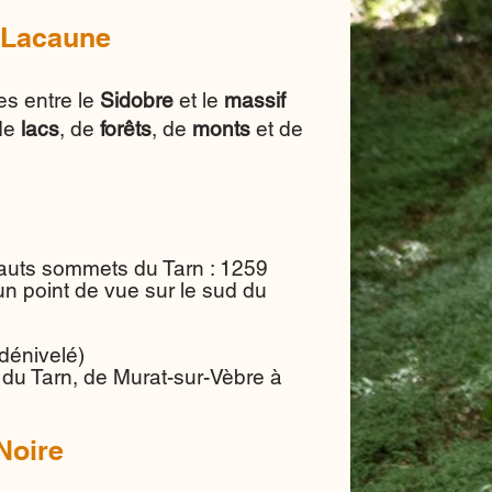
 Lacaune
es entre le
Sidobre
et le
massif
 de
lacs
, de
forêts
, de
monts
et de
auts sommets du Tarn : 1259
un point de vue sur le sud du
dénivelé)
 du Tarn, de Murat-sur-Vèbre à
Noire