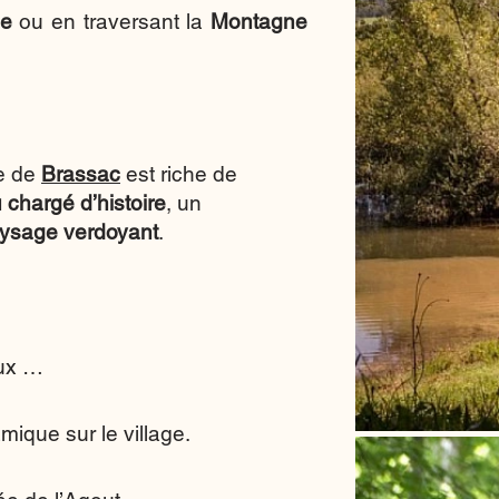
le
ou
en traversant la
Montagne
ge de
Brassac
est riche de
u chargé d’histoire
, un
ysage verdoyant
.
aux …
ique sur le village.