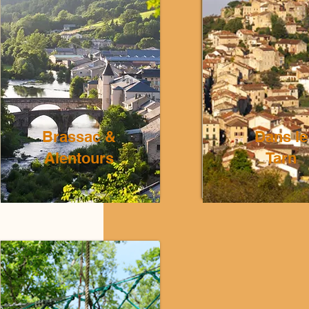
Brassac &
Dans le
Alentours
Tarn