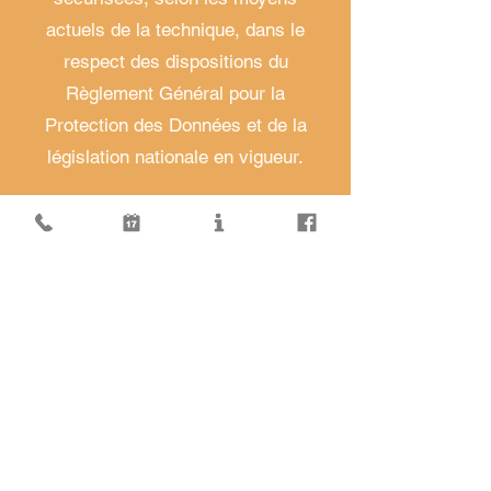
actuels de la technique, dans le
respect des dispositions du
Règlement Général pour la
Protection des Données et de la
législation nationale en vigueur.
Respects des droits
Vous disposez des droits suivants
concernant vos données
personnelles, que vous pouvez
exercer en nous écrivant à notre
adresse p
ostale
16 Chemin du Camboussel - 81260
BRASSAC, en remplissant notre