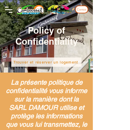
Contact
Policy of
Confidentiality
Trouver et réserver un logement
La présente politique de
confidentialité vous informe
sur la manière dont la
SARL DAMOUR utilise et
protège les informations
que vous lui transmettez, le