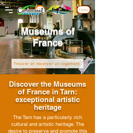
Contact
Museums of
France
Trouver et réserver un logement
Discover the Museums
of France in Tarn:
exceptional artistic
heritage
The Tarn has a particularly rich
cultural and artistic heritage. The
desire to preserve and promote this