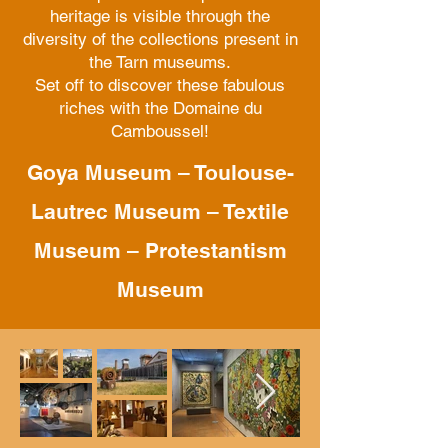
heritage is visible through the
diversity of the collections present in
the Tarn museums.
Set off to discover these fabulous
riches with the Domaine du
Camboussel!
Goya Museum – Toulouse-
Lautrec Museum – Textile
Museum – Protestantism
Museum