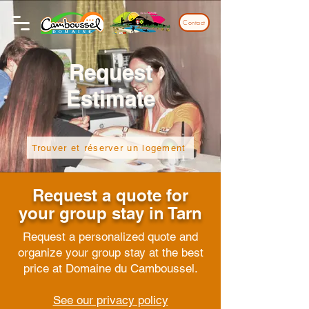
Contact
Request
Estimate
Trouver et réserver un logement
Request a quote for
your group stay in Tarn
Request a personalized quote and
organize your group stay at the best
price at Domaine du Camboussel.
See our privacy policy