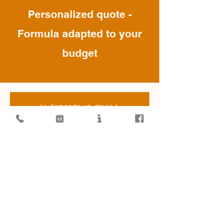
Personalized quote -
Formula adapted to your
budget
Je demande un devis !
Qui sommes-nous ?
Dvpt durable
Candidatures
Liens partenaires
Mentions légales
Plt de confidentialité