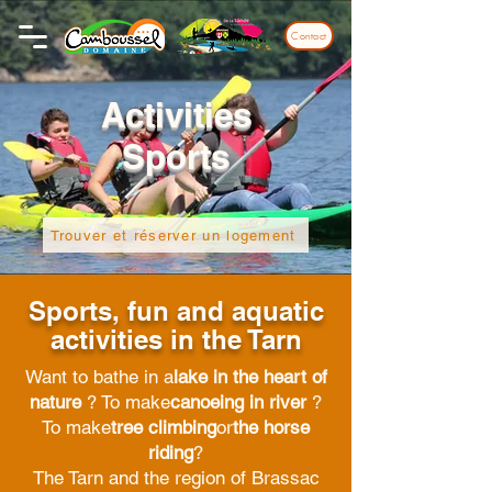
Contact
Activities
Sports
Trouver et réserver un logement
Sports, fun and aquatic
activities in the Tarn
Want to bathe in a
lake in the heart of
nature
? To make
canoeing in river
?
To make
tree climbing
or
the horse
riding
?
The Tarn and the region of Brassac