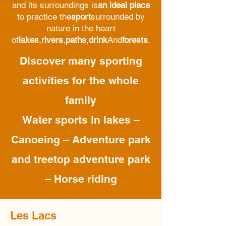
and its surroundings is
an ideal place
to practice the
sport
surrounded by
nature in the heart
of
lakes
,
rivers
,
paths
,
drink
And
forests
.
Discover many sporting
activities for the whole
family
Water sports in lakes –
Canoeing – Adventure park
and treetop adventure park
– Horse riding
Les Lacs