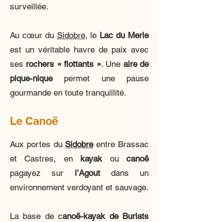
surveillée.
Au cœur du
Sidobre
, le
Lac du Merle
est un véritable havre de paix avec
ses
rochers « flottants »
. Une
aire de
pique-nique
permet une pause
gourmande en toute tranquillité.
Le Canoë
Aux portes du
Sido
bre
entre Brassac
et Castres, en
kayak
ou
canoë
pagayez sur
l’Agout
dans un
environnement verdoyant et sauvage.
La base de c
anoë-kayak de Burlats